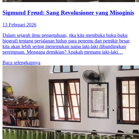
Sigmund Freud: Sang Revolusioner yang Misoginis
13 Februari 2026
Dalam sejarah ilmu pengetahuan, jika kita membuka buku-buku
biografi tentang perjalanan hidup para penemu dan pemikir besar,
kita akan lebih sering menemukan nama laki-laki dibandingkan
perempuan. Mengapa demikian? Apakah memang laki-laki…
Baca selengkapnya