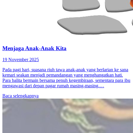
Menjaga Anak-Anak Kita
19 November 2025
Pada pagi hari, suasana riuh tawa anak-anak yang berlarian ke sana
kemari seakan menjadi pemandangan yang menghangatkan hati.
Para balita bermain bersama penuh kegembiraan, sementara para ibu
mengawasi dari depan pagar rumah masing-masing.…
Baca selengkapnya