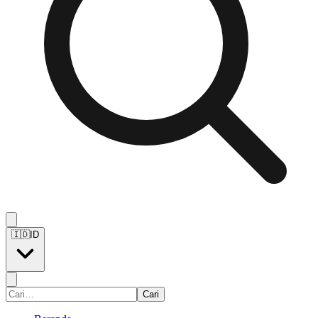
🇮🇩
ID
Cari