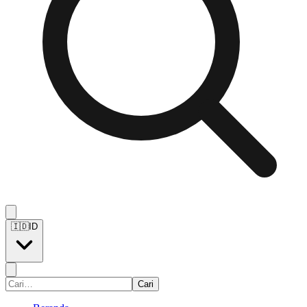
🇮🇩
ID
Cari