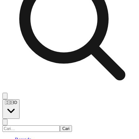
🇮🇩
ID
Cari