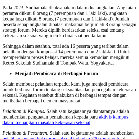
Pada 2023, Sudhamala dilaksanakan dalam dua angkatan. Angkatan
pertama diikuti 8 orang (7 perempuan dan 1 laki-laki), angkatan
kedua juga diikuti 8 orang (7 perempuan dan 1 laki-laki). Jumlah
peserta setiap angkatan dibatasi maksimal berjumlah 8 orang sebagai
strategi forum. Mereka dipilih berdasarkan seleksi esai tentang
kekerasan seksual yang mereka buat saat pendaftaran.
Sehingga dalam setahun, total ada 16 peserta yang terlibat dalam
pelatihan dengan komposisi 14 perempuan dan 2 laki-laki. Untuk
memperdalam proses belajar, mereka semua kemudian mengikuti
Retret Sekolah Sudhamala di Tompak Watu, Yogyakarta.
Menjadi Pembicara di Berbagai Forum
Selain membuat pelatihan terpadu, kami juga menjadi pembicara
untuk berbagai forum tentang seksualitas dan pencegahan kekerasan
seksual. Kegiatan tersebut dilakukan di berbagai tempat dengan
melibatkan berbagai elemen masyarakat.
Pelatihan di Kampus.
Salah satu kegiatannya diantaranya adalah
memberikan penguatan pemahaman kepada para
aktivis kampus
dalam menangani masalah kekerasan seksual
.
Pelatihan di Pesantren.
Salah satu kegiatannya adalah memberikan
pelatihan tentang kekerasan seksual terhadap 700 santri putra
di