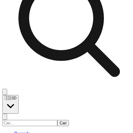
🇮🇩
ID
Cari