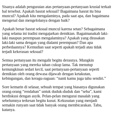
Sisanya adalah penguraian atas pertanyaan-pertanyaan krusial terkait
hal tersebut. Apakah hasrat seksual? Bagaimana hasrat itu bisa
muncul? Apakah kita mengalaminya, pada saat apa, dan bagaimana
mengenal dan mengelolanya dengan baik?
Apakah benar hasrat seksual muncul karena setan? Sebagaimana
yang selama ini tradisi mengajarkan demikian. Bagaimanakah laki-
laki maupun perempuan mengalaminya? Apakah yang dirasakan
laki-laki sama dengan yang dialami perempuan? Dan apa
perbedaannya? Kemudian saat seperti apakah terjadi atau tidak
terjadi kekerasan seksual?
Semua pertanyaan itu mengalir begitu derasnya. Mungkin
pertanyaan yang mereka tahan cukup lama. Tak menutup
kemungkinan sedari kecil, saat pertanyaan-pertanyaan seperti
demikian oleh orang dewasa dijawab dengan ketakutan,
kebingungan, dan keragu-raguan: “nanti kamu juga tahu sendiri.”
Sore kemarin di selasar, sebuah tempat yang biasanya digunakan
orang-orang “rendahan” untuk duduk-duduk dan “seba”, kami
berdiskusi dengan asyik. Pelan-pelan mengurai masalah yang
sebelumnya terkesan begitu kusut. Kekusutan yang menjadi
semakin runyam saat tidak banyak orang membicarakan. Tabu,
katanya.