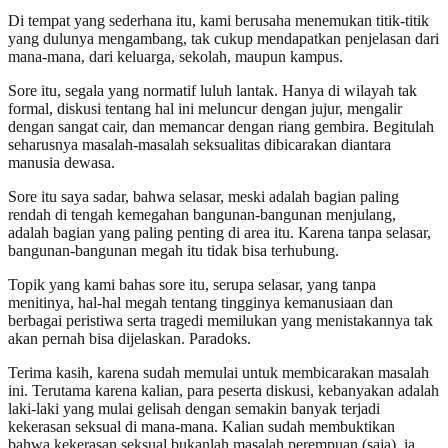
Di tempat yang sederhana itu, kami berusaha menemukan titik-titik
yang dulunya mengambang, tak cukup mendapatkan penjelasan dari
mana-mana, dari keluarga, sekolah, maupun kampus.
Sore itu, segala yang normatif luluh lantak. Hanya di wilayah tak
formal, diskusi tentang hal ini meluncur dengan jujur, mengalir
dengan sangat cair, dan memancar dengan riang gembira. Begitulah
seharusnya masalah-masalah seksualitas dibicarakan diantara
manusia dewasa.
Sore itu saya sadar, bahwa selasar, meski adalah bagian paling
rendah di tengah kemegahan bangunan-bangunan menjulang,
adalah bagian yang paling penting di area itu. Karena tanpa selasar,
bangunan-bangunan megah itu tidak bisa terhubung.
Topik yang kami bahas sore itu, serupa selasar, yang tanpa
menitinya, hal-hal megah tentang tingginya kemanusiaan dan
berbagai peristiwa serta tragedi memilukan yang menistakannya tak
akan pernah bisa dijelaskan. Paradoks.
Terima kasih, karena sudah memulai untuk membicarakan masalah
ini. Terutama karena kalian, para peserta diskusi, kebanyakan adalah
laki-laki yang mulai gelisah dengan semakin banyak terjadi
kekerasan seksual di mana-mana. Kalian sudah membuktikan
bahwa kekerasan seksual bukanlah masalah perempuan (saja), ia