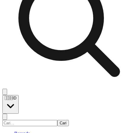
🇮🇩
ID
Cari