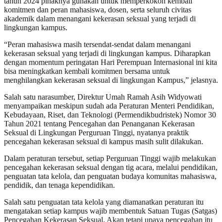
tahun 2024 pihaknya gunakan untuk memperkokoh kembali
komitmen dan peran mahasiswa, dosen, serta seluruh civitas
akademik dalam menangani kekerasan seksual yang terjadi di
lingkungan kampus.
“Peran mahasiswa masih tersendat-sendat dalam menangani
kekerasan seksual yang terjadi di lingkungan kampus. Diharapkan
dengan momentum peringatan Hari Perempuan Internasional ini kita
bisa meningkatkan kembali komitmen bersama untuk
menghilangkan kekerasan seksual di lingkungan Kampus,” jelasnya.
Salah satu narasumber, Direktur Umah Ramah Asih Widyowati
menyampaikan meskipun sudah ada Peraturan Menteri Pendidikan,
Kebudayaan, Riset, dan Teknologi (Permendikbudristek) Nomor 30
Tahun 2021 tentang Pencegahan dan Penanganan Kekerasan
Seksual di Lingkungan Perguruan Tinggi, nyatanya praktik
pencegahan kekerasan seksual di kampus masih sulit dilakukan.
Dalam peraturan tersebut, setiap Perguruan Tinggi wajib melakukan
pencegahan kekerasan seksual dengan tig acara, melalui pendidikan,
penguatan tata kelola, dan penguatan budaya komunitas mahasiswa,
pendidik, dan tenaga kependidikan.
Salah satu penguatan tata kelola yang diamanatkan peraturan itu
mengatakan setiap kampus wajib membentuk Satuan Tugas (Satgas)
Pencegahan Kekerasan Seksual. Akan tetapi upaya pencegahan itu