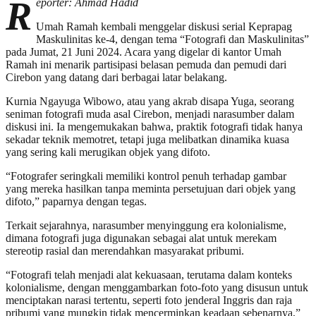
R
eporter: Ahmad Hadid
Umah Ramah kembali menggelar diskusi serial Keprapag
Maskulinitas ke-4, dengan tema “Fotografi dan Maskulinitas”
pada Jumat, 21 Juni 2024. Acara yang digelar di kantor Umah
Ramah ini menarik partisipasi belasan pemuda dan pemudi dari
Cirebon yang datang dari berbagai latar belakang.
Kurnia Ngayuga Wibowo, atau yang akrab disapa Yuga, seorang
seniman fotografi muda asal Cirebon, menjadi narasumber dalam
diskusi ini. Ia mengemukakan bahwa, praktik fotografi tidak hanya
sekadar teknik memotret, tetapi juga melibatkan dinamika kuasa
yang sering kali merugikan objek yang difoto.
“Fotografer seringkali memiliki kontrol penuh terhadap gambar
yang mereka hasilkan tanpa meminta persetujuan dari objek yang
difoto,” paparnya dengan tegas.
Terkait sejarahnya, narasumber menyinggung era kolonialisme,
dimana fotografi juga digunakan sebagai alat untuk merekam
stereotip rasial dan merendahkan masyarakat pribumi.
“Fotografi telah menjadi alat kekuasaan, terutama dalam konteks
kolonialisme, dengan menggambarkan foto-foto yang disusun untuk
menciptakan narasi tertentu, seperti foto jenderal Inggris dan raja
pribumi yang mungkin tidak mencerminkan keadaan sebenarnya,”