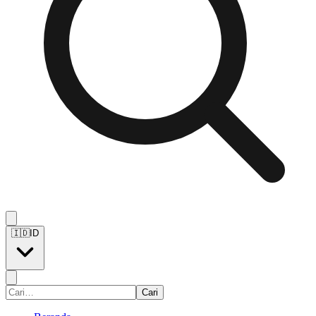
🇮🇩
ID
Cari