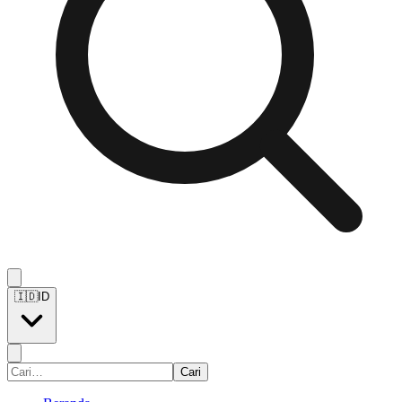
🇮🇩
ID
Cari