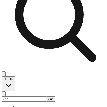
🇮🇩
ID
Cari