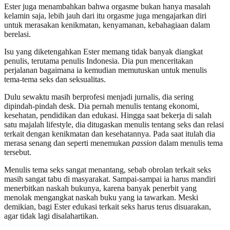
Ester juga menambahkan bahwa orgasme bukan hanya masalah
kelamin saja, lebih jauh dari itu orgasme juga mengajarkan diri
untuk merasakan kenikmatan, kenyamanan, kebahagiaan dalam
berelasi.
Isu yang diketengahkan Ester memang tidak banyak diangkat
penulis, terutama penulis Indonesia. Dia pun menceritakan
perjalanan bagaimana ia kemudian memutuskan untuk menulis
tema-tema seks dan seksualitas.
Dulu sewaktu masih berprofesi menjadi jurnalis, dia sering
dipindah-pindah desk. Dia pernah menulis tentang ekonomi,
kesehatan, pendidikan dan edukasi. Hingga saat bekerja di salah
satu majalah lifestyle, dia ditugaskan menulis tentang seks dan relasi
terkait dengan kenikmatan dan kesehatannya. Pada saat itulah dia
merasa senang dan seperti menemukan
passion
dalam menulis tema
tersebut.
Menulis tema seks sangat menantang, sebab obrolan terkait seks
masih sangat tabu di masyarakat. Sampai-sampai ia harus mandiri
menerbitkan naskah bukunya, karena banyak penerbit yang
menolak mengangkat naskah buku yang ia tawarkan. Meski
demikian, bagi Ester edukasi terkait seks harus terus disuarakan,
agar tidak lagi disalahartikan.