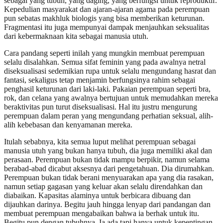
sebagai yang tubuh, yang daging, yang berfungsi untuk reproduktif.
Kepedulian masyarakat dan ajaran-ajaran agama pada perempuan
pun sebatas makhluk biologis yang bisa memberikan keturunan.
Fragmentasi itu juga mempunyai dampak menjauhkan seksualitas
dari kebermaknaan kita sebagai manusia utuh.
Cara pandang seperti inilah yang mungkin membuat perempuan
selalu disalahkan. Semua sifat feminin yang pada awalnya netral
diseksualisasi sedemikian rupa untuk selalu mengundang hasrat dan
fantasi, sekaligus tetap menjamin berfungsinya rahim sebagai
penghasil keturunan dari laki-laki. Pakaian perempuan seperti bra,
rok, dan celana yang awalnya bertujuan untuk memudahkan mereka
beraktivitas pun turut diseksualisasi. Hal itu justru mengurung
perempuan dalam peran yang mengundang perhatian seksual, alih-
alih kebebasan dan kenyamanan mereka.
Itulah sebabnya, kita semua luput melihat perempuan sebagai
manusia utuh yang bukan hanya tubuh, dia juga memiliki akal dan
perasaan. Perempuan bukan tidak mampu berpikir, namun selama
berabad-abad dicabut aksesnya dari pengetahuan. Dia dirumahkan.
Perempuan bukan tidak berani menyuarakan apa yang dia rasakan,
namun setiap gagasan yang keluar akan selalu direndahkan dan
diabaikan. Kapasitas alaminya untuk berbicara dibuang dan
dijauhkan darinya. Begitu jauh hingga lenyap dari pandangan dan
membuat perempuan mengabaikan bahwa ia berhak untuk itu.
Begitu pun dengan tubuhnya. Ia ada tapi hanya untuk kepentingan