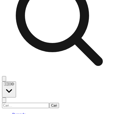
🇮🇩
ID
Cari