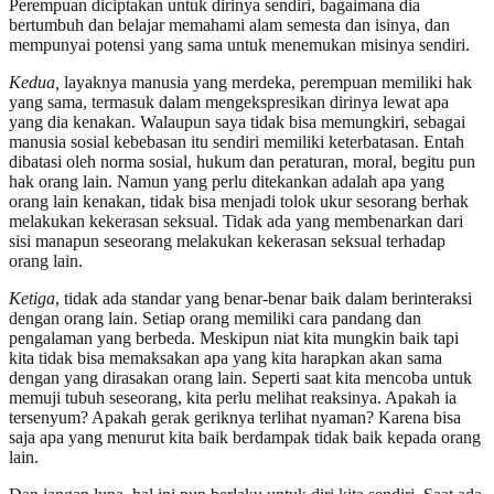
Perempuan diciptakan untuk dirinya sendiri, bagaimana dia
bertumbuh dan belajar memahami alam semesta dan isinya, dan
mempunyai potensi yang sama untuk menemukan misinya sendiri.
Kedua,
layaknya manusia yang merdeka, perempuan memiliki hak
yang sama, termasuk dalam mengekspresikan dirinya lewat apa
yang dia kenakan. Walaupun saya tidak bisa memungkiri, sebagai
manusia sosial kebebasan itu sendiri memiliki keterbatasan. Entah
dibatasi oleh norma sosial, hukum dan peraturan, moral, begitu pun
hak orang lain. Namun yang perlu ditekankan adalah apa yang
orang lain kenakan, tidak bisa menjadi tolok ukur sesorang berhak
melakukan kekerasan seksual. Tidak ada yang membenarkan dari
sisi manapun seseorang melakukan kekerasan seksual terhadap
orang lain.
Ketiga
, tidak ada standar yang benar-benar baik dalam berinteraksi
dengan orang lain. Setiap orang memiliki cara pandang dan
pengalaman yang berbeda. Meskipun niat kita mungkin baik tapi
kita tidak bisa memaksakan apa yang kita harapkan akan sama
dengan yang dirasakan orang lain. Seperti saat kita mencoba untuk
memuji tubuh seseorang, kita perlu melihat reaksinya. Apakah ia
tersenyum? Apakah gerak geriknya terlihat nyaman? Karena bisa
saja apa yang menurut kita baik berdampak tidak baik kepada orang
lain.