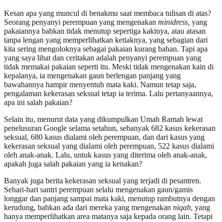
Kesan apa yang muncul di benakmu saat membaca tulisan di atas?
Seorang penyanyi perempuan yang mengenakan
minidress,
yang
pakaiannya bahkan tidak menutup sepertiga kakinya, atau atasan
tanpa lengan yang memperlihatkan ketiaknya, yang sebagian dari
kita sering mengoloknya sebagai pakaian kurang bahan. Tapi apa
yang saya lihat dan ceritakan adalah penyanyi perempuan yang
tidak memakai pakaian seperti itu. Meski tidak mengenakan kain di
kepalanya, ia mengenakan gaun berlengan panjang yang
bawahannya hampir menyentuh mata kaki. Namun tetap saja,
pengalaman kekerasan seksual tetap ia terima. Lalu pertanyaannya,
apa ini salah pakaian?
Selain itu, menurut data yang dikumpulkan Umah Ramah lewat
penelusuran Google selama setahun, sebanyak 682 kasus kekerasan
seksual, 680 kasus dialami oleh perempuan, dan dari kasus yang
kekerasan seksual yang dialami oleh perempuan, 522 kasus dialami
oleh anak-anak. Lalu, untuk kasus yang diterima oleh anak-anak,
apakah juga salah pakaian yang ia kenakan?
Banyak juga berita kekerasan seksual yang terjadi di pesantren.
Sehari-hari santri perempuan selalu mengenakan gaun/gamis
longgar dan panjang sampai mata kaki, menutup rambutnya dengan
kerudung, bahkan ada dari mereka yang mengenakan
niqab
, yang
hanya memperlihatkan area matanya saja kepada orang lain. Tetapi