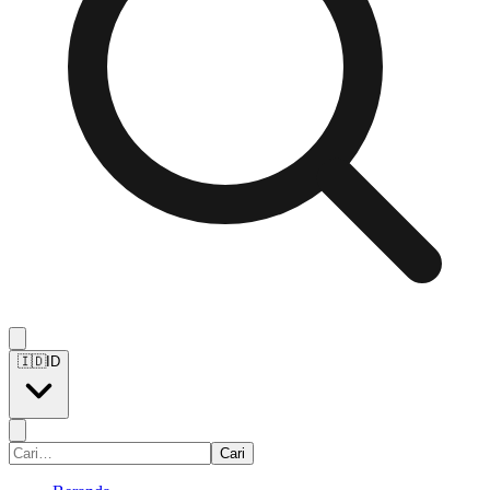
🇮🇩
ID
Cari