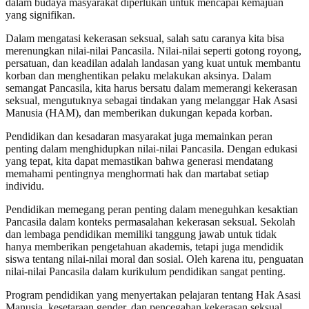
dalam budaya masyarakat diperlukan untuk mencapai kemajuan
yang signifikan.
Dalam mengatasi kekerasan seksual, salah satu caranya kita bisa
merenungkan nilai-nilai Pancasila. Nilai-nilai seperti gotong royong,
persatuan, dan keadilan adalah landasan yang kuat untuk membantu
korban dan menghentikan pelaku melakukan aksinya. Dalam
semangat Pancasila, kita harus bersatu dalam memerangi kekerasan
seksual, mengutuknya sebagai tindakan yang melanggar Hak Asasi
Manusia (HAM), dan memberikan dukungan kepada korban.
Pendidikan dan kesadaran masyarakat juga memainkan peran
penting dalam menghidupkan nilai-nilai Pancasila. Dengan edukasi
yang tepat, kita dapat memastikan bahwa generasi mendatang
memahami pentingnya menghormati hak dan martabat setiap
individu.
Pendidikan memegang peran penting dalam meneguhkan kesaktian
Pancasila dalam konteks permasalahan kekerasan seksual. Sekolah
dan lembaga pendidikan memiliki tanggung jawab untuk tidak
hanya memberikan pengetahuan akademis, tetapi juga mendidik
siswa tentang nilai-nilai moral dan sosial. Oleh karena itu, penguatan
nilai-nilai Pancasila dalam kurikulum pendidikan sangat penting.
Program pendidikan yang menyertakan pelajaran tentang Hak Asasi
Manusia, kesetaraan gender, dan pencegahan kekerasan seksual